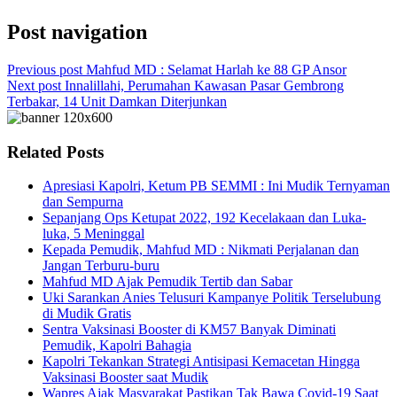
Post navigation
Previous post
Mahfud MD : Selamat Harlah ke 88 GP Ansor
Next post
Innalillahi, Perumahan Kawasan Pasar Gembrong
Terbakar, 14 Unit Damkan Diterjunkan
Related Posts
Apresiasi Kapolri, Ketum PB SEMMI : Ini Mudik Ternyaman
dan Sempurna
Sepanjang Ops Ketupat 2022, 192 Kecelakaan dan Luka-
luka, 5 Meninggal
Kepada Pemudik, Mahfud MD : Nikmati Perjalanan dan
Jangan Terburu-buru
Mahfud MD Ajak Pemudik Tertib dan Sabar
Uki Sarankan Anies Telusuri Kampanye Politik Terselubung
di Mudik Gratis
Sentra Vaksinasi Booster di KM57 Banyak Diminati
Pemudik, Kapolri Bahagia
Kapolri Tekankan Strategi Antisipasi Kemacetan Hingga
Vaksinasi Booster saat Mudik
Wapres Ajak Masyarakat Pastikan Tak Bawa Covid-19 Saat