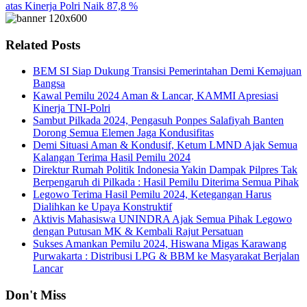
atas Kinerja Polri Naik 87,8 %
Related Posts
BEM SI Siap Dukung Transisi Pemerintahan Demi Kemajuan
Bangsa
Kawal Pemilu 2024 Aman & Lancar, KAMMI Apresiasi
Kinerja TNI-Polri
Sambut Pilkada 2024, Pengasuh Ponpes Salafiyah Banten
Dorong Semua Elemen Jaga Kondusifitas
Demi Situasi Aman & Kondusif, Ketum LMND Ajak Semua
Kalangan Terima Hasil Pemilu 2024
Direktur Rumah Politik Indonesia Yakin Dampak Pilpres Tak
Berpengaruh di Pilkada : Hasil Pemilu Diterima Semua Pihak
Legowo Terima Hasil Pemilu 2024, Ketegangan Harus
Dialihkan ke Upaya Konstruktif
Aktivis Mahasiswa UNINDRA Ajak Semua Pihak Legowo
dengan Putusan MK & Kembali Rajut Persatuan
Sukses Amankan Pemilu 2024, Hiswana Migas Karawang
Purwakarta : Distribusi LPG & BBM ke Masyarakat Berjalan
Lancar
Don't Miss