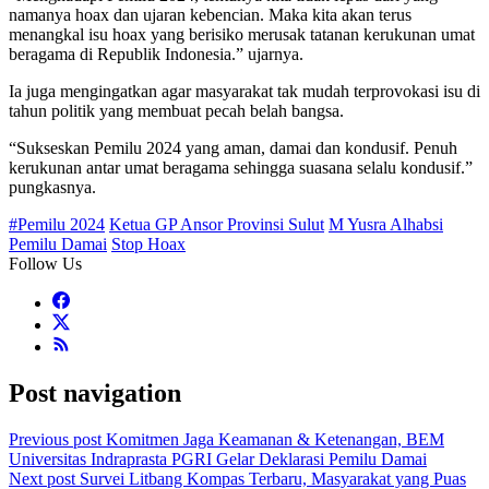
namanya hoax dan ujaran kebencian. Maka kita akan terus
menangkal isu hoax yang berisiko merusak tatanan kerukunan umat
beragama di Republik Indonesia.” ujarnya.
Ia juga mengingatkan agar masyarakat tak mudah terprovokasi isu di
tahun politik yang membuat pecah belah bangsa.
“Sukseskan Pemilu 2024 yang aman, damai dan kondusif. Penuh
kerukunan antar umat beragama sehingga suasana selalu kondusif.”
pungkasnya.
#Pemilu 2024
Ketua GP Ansor Provinsi Sulut
M Yusra Alhabsi
Pemilu Damai
Stop Hoax
Follow Us
Post navigation
Previous post
Komitmen Jaga Keamanan & Ketenangan, BEM
Universitas Indraprasta PGRI Gelar Deklarasi Pemilu Damai
Next post
Survei Litbang Kompas Terbaru, Masyarakat yang Puas