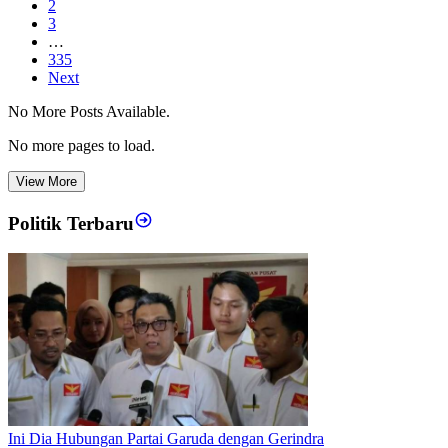
2
3
…
335
Next
No More Posts Available.
No more pages to load.
View More
Politik Terbaru
Ini Dia Hubungan Partai Garuda dengan Gerindra