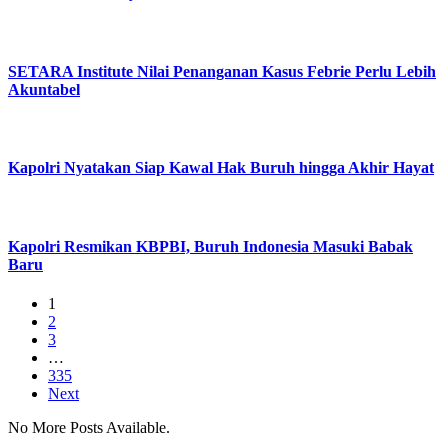
SETARA Institute Nilai Penanganan Kasus Febrie Perlu Lebih
Akuntabel
Kapolri Nyatakan Siap Kawal Hak Buruh hingga Akhir Hayat
Kapolri Resmikan KBPBI, Buruh Indonesia Masuki Babak
Baru
1
2
3
…
335
Next
No More Posts Available.