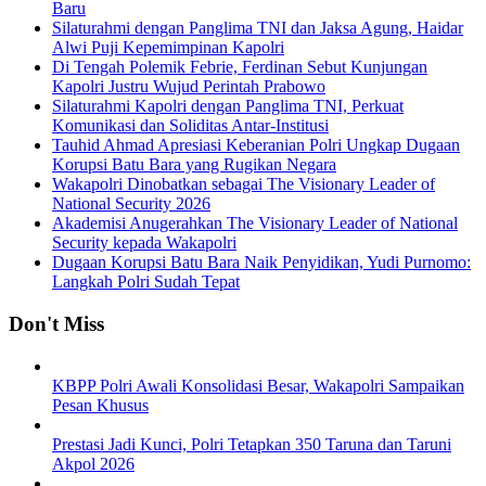
Baru
Silaturahmi dengan Panglima TNI dan Jaksa Agung, Haidar
Alwi Puji Kepemimpinan Kapolri
Di Tengah Polemik Febrie, Ferdinan Sebut Kunjungan
Kapolri Justru Wujud Perintah Prabowo
Silaturahmi Kapolri dengan Panglima TNI, Perkuat
Komunikasi dan Soliditas Antar-Institusi
Tauhid Ahmad Apresiasi Keberanian Polri Ungkap Dugaan
Korupsi Batu Bara yang Rugikan Negara
Wakapolri Dinobatkan sebagai The Visionary Leader of
National Security 2026
Akademisi Anugerahkan The Visionary Leader of National
Security kepada Wakapolri
Dugaan Korupsi Batu Bara Naik Penyidikan, Yudi Purnomo:
Langkah Polri Sudah Tepat
Don't Miss
KBPP Polri Awali Konsolidasi Besar, Wakapolri Sampaikan
Pesan Khusus
Prestasi Jadi Kunci, Polri Tetapkan 350 Taruna dan Taruni
Akpol 2026