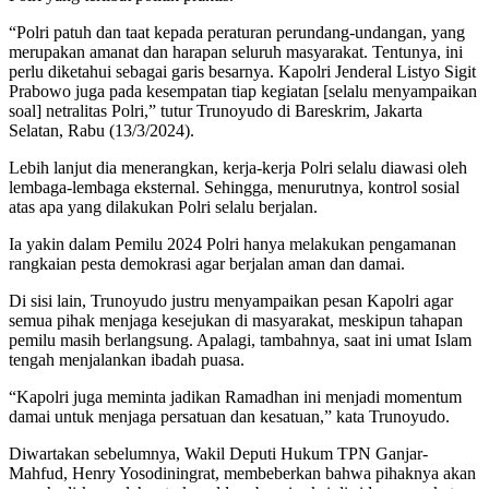
“Polri patuh dan taat kepada peraturan perundang-undangan, yang
merupakan amanat dan harapan seluruh masyarakat. Tentunya, ini
perlu diketahui sebagai garis besarnya. Kapolri Jenderal Listyo Sigit
Prabowo juga pada kesempatan tiap kegiatan [selalu menyampaikan
soal] netralitas Polri,” tutur Trunoyudo di Bareskrim, Jakarta
Selatan, Rabu (13/3/2024).
Lebih lanjut dia menerangkan, kerja-kerja Polri selalu diawasi oleh
lembaga-lembaga eksternal. Sehingga, menurutnya, kontrol sosial
atas apa yang dilakukan Polri selalu berjalan.
Ia yakin dalam Pemilu 2024 Polri hanya melakukan pengamanan
rangkaian pesta demokrasi agar berjalan aman dan damai.
Di sisi lain, Trunoyudo justru menyampaikan pesan Kapolri agar
semua pihak menjaga kesejukan di masyarakat, meskipun tahapan
pemilu masih berlangsung. Apalagi, tambahnya, saat ini umat Islam
tengah menjalankan ibadah puasa.
“Kapolri juga meminta jadikan Ramadhan ini menjadi momentum
damai untuk menjaga persatuan dan kesatuan,” kata Trunoyudo.
Diwartakan sebelumnya, Wakil Deputi Hukum TPN Ganjar-
Mahfud, Henry Yosodiningrat, membeberkan bahwa pihaknya akan