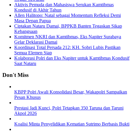
Aktivis Pemuda dan Mahasiswa Serukan Kamtibmas
Kondusif di Akhir Tahun
Allen Halitopo: Natal sebagai Momentum Refleksi Demi
Masa Depan Papua
Ciptakan Nataru Damai, BPPKB Banten Tegaskan Sikap
Kebangsaan
Komitmen NKRI dan Kamtibmas, Eks Napiter Surabaya
Gelar Deklarasi Damai
Koordinasi Total Persada 212: KH. Sobri Lubis Pastikan
Semua Elemen Siap
Kolaborasi Polri dan Eks Napiter untuk Kamtibmas Kondusif
Saat Nataru
Don't Miss
KBPP Polri Awali Konsolidasi Besar, Wakapolri Sampaikan
Pesan Khusus
Prestasi Jadi Kunci, Polri Tetapkan 350 Taruna dan Taruni
Akpol 2026
Koalisi Minta Penyelidikan Kematian Sutrimo Berbasis Bukti