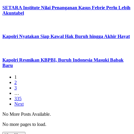
SETARA Institute Nilai Penanganan Kasus Febrie Perlu Lebih
Akuntabel
Kapolri Nyatakan Siap Kawal Hak Buruh hingga Akhir Hayat
Kapolri Resmikan KBPBI, Buruh Indonesia Masuki Babak
Baru
1
2
3
…
335
Next
No More Posts Available.
No more pages to load.