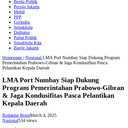
Berita Politik
Persija Jakarta
Mobil
PPP
Gerindra
Sepakbola
Daihatsu
Partai Politik
Sepakbola Kita
Banjir Jakarta
Homepage
/
Nasional
LMA Port Numbay Siap Dukung Program
Pemerintahan Prabowo-Gibran & Jaga Kondusifitas Pasca
Pelantikan Kepala Daerah
LMA Port Numbay Siap Dukung
Program Pemerintahan Prabowo-Gibran
& Jaga Kondusifitas Pasca Pelantikan
Kepala Daerah
Redaktur Brani
March 4, 2025
Nasional
534 views