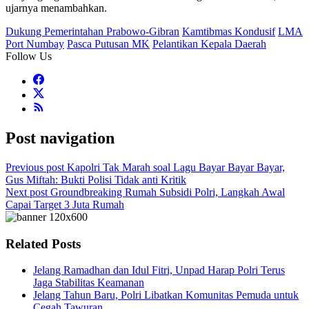
ujarnya menambahkan.
Dukung Pemerintahan Prabowo-Gibran
Kamtibmas Kondusif
LMA
Port Numbay
Pasca Putusan MK
Pelantikan Kepala Daerah
Follow Us
Post navigation
Previous post
Kapolri Tak Marah soal Lagu Bayar Bayar Bayar,
Gus Miftah: Bukti Polisi Tidak anti Kritik
Next post
Groundbreaking Rumah Subsidi Polri, Langkah Awal
Capai Target 3 Juta Rumah
Related Posts
Jelang Ramadhan dan Idul Fitri, Unpad Harap Polri Terus
Jaga Stabilitas Keamanan
Jelang Tahun Baru, Polri Libatkan Komunitas Pemuda untuk
Cegah Tawuran