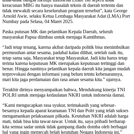
keracunan MBG itu hanya masalah teknis di daerah tertentu dan
tidak mewakili secara keseluruhan program tersebut”, kata George
Arnold Awie, selaku Ketua Lembaga Masyarakat Adat (LMA) Port
Numbay pada Selasa, 04 Maret 2025.
Paska putusan MK dan pelantikan Kepala Daerah, seluruh
masyarakat Papua diimbau untuk menjaga Kamtibmas.
“Jadi tetap tenang, karena akibat daripada politik bisa menimbulkan
permusuhan antar sesama, padahal kalau dilihat, setelah naik itu,
tetap sama saja, Masyarakat tetap Masyarakat. Jadi kita harus tetap
terima karena keputusan MK merupakan keputusan tertinggi dan
benar. Hingga nantinya pelantikan kepala daerah kita jangan mudah
terprovokasi dengan informasi yang belum tetntu kebenarannya,
mari kita jaga perdamaian dan rasa aman sesama kita.” ujarnya.
Terakhir dirinya menyampaikan bahwa, Mendukung kinerja TNI
POLRI untuk menjaga kedaulatan NKRI untuk indonesia damai.
“Kami mengucapkan rasa syukur, terimakasih yang sebesar-
besarnya kepada aparat keamanan TNI dan Polri yang telah sukses
mengamankan pelaksanaan pilkada. Keutuhan NKRI adalah harga
mati, tidak bisa kita tawar-tawar. Untuk itu, saya pribadi berharap
kita semua sadar untuk tidak gampang diadu domba oleh berbagai
hal yang ingin memecah belah keutuhan Negara Indonesia ini,”