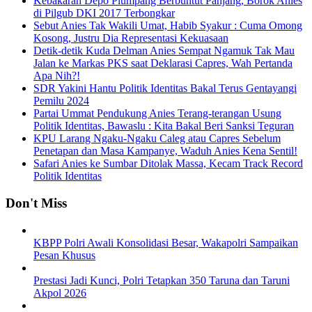
Kebakaran Depo Plumpang Berbuntut Panjang, Borok Anies
di Pilgub DKI 2017 Terbongkar
Sebut Anies Tak Wakili Umat, Habib Syakur : Cuma Omong
Kosong, Justru Dia Representasi Kekuasaan
Detik-detik Kuda Delman Anies Sempat Ngamuk Tak Mau
Jalan ke Markas PKS saat Deklarasi Capres, Wah Pertanda
Apa Nih?!
SDR Yakini Hantu Politik Identitas Bakal Terus Gentayangi
Pemilu 2024
Partai Ummat Pendukung Anies Terang-terangan Usung
Politik Identitas, Bawaslu : Kita Bakal Beri Sanksi Teguran
KPU Larang Ngaku-Ngaku Caleg atau Capres Sebelum
Penetapan dan Masa Kampanye, Waduh Anies Kena Sentil!
Safari Anies ke Sumbar Ditolak Massa, Kecam Track Record
Politik Identitas
Don't Miss
KBPP Polri Awali Konsolidasi Besar, Wakapolri Sampaikan
Pesan Khusus
Prestasi Jadi Kunci, Polri Tetapkan 350 Taruna dan Taruni
Akpol 2026