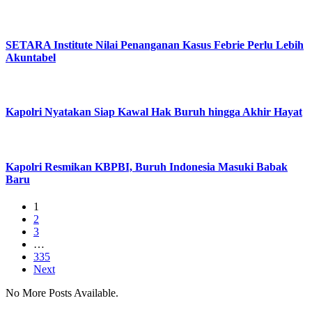
SETARA Institute Nilai Penanganan Kasus Febrie Perlu Lebih
Akuntabel
Kapolri Nyatakan Siap Kawal Hak Buruh hingga Akhir Hayat
Kapolri Resmikan KBPBI, Buruh Indonesia Masuki Babak
Baru
1
2
3
…
335
Next
No More Posts Available.