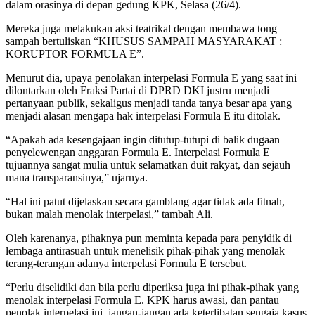
dalam orasinya di depan gedung KPK, Selasa (26/4).
Mereka juga melakukan aksi teatrikal dengan membawa tong
sampah bertuliskan “KHUSUS SAMPAH MASYARAKAT :
KORUPTOR FORMULA E”.
Menurut dia, upaya penolakan interpelasi Formula E yang saat ini
dilontarkan oleh Fraksi Partai di DPRD DKI justru menjadi
pertanyaan publik, sekaligus menjadi tanda tanya besar apa yang
menjadi alasan mengapa hak interpelasi Formula E itu ditolak.
“Apakah ada kesengajaan ingin ditutup-tutupi di balik dugaan
penyelewengan anggaran Formula E. Interpelasi Formula E
tujuannya sangat mulia untuk selamatkan duit rakyat, dan sejauh
mana transparansinya,” ujarnya.
“Hal ini patut dijelaskan secara gamblang agar tidak ada fitnah,
bukan malah menolak interpelasi,” tambah Ali.
Oleh karenanya, pihaknya pun meminta kepada para penyidik di
lembaga antirasuah untuk menelisik pihak-pihak yang menolak
terang-terangan adanya interpelasi Formula E tersebut.
“Perlu diselidiki dan bila perlu diperiksa juga ini pihak-pihak yang
menolak interpelasi Formula E. KPK harus awasi, dan pantau
penolak interpelasi ini, jangan-jangan ada keterlibatan sengaja kasus