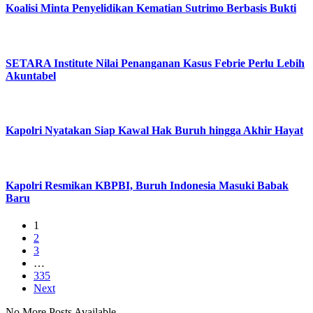
Koalisi Minta Penyelidikan Kematian Sutrimo Berbasis Bukti
SETARA Institute Nilai Penanganan Kasus Febrie Perlu Lebih
Akuntabel
Kapolri Nyatakan Siap Kawal Hak Buruh hingga Akhir Hayat
Kapolri Resmikan KBPBI, Buruh Indonesia Masuki Babak
Baru
1
2
3
…
335
Next
No More Posts Available.