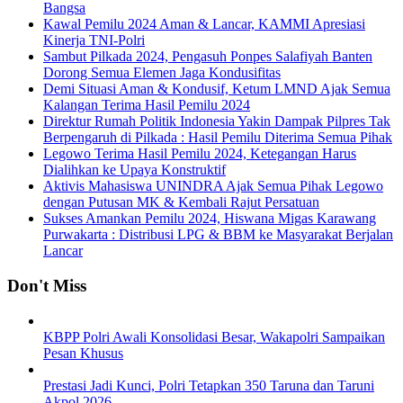
Bangsa
Kawal Pemilu 2024 Aman & Lancar, KAMMI Apresiasi
Kinerja TNI-Polri
Sambut Pilkada 2024, Pengasuh Ponpes Salafiyah Banten
Dorong Semua Elemen Jaga Kondusifitas
Demi Situasi Aman & Kondusif, Ketum LMND Ajak Semua
Kalangan Terima Hasil Pemilu 2024
Direktur Rumah Politik Indonesia Yakin Dampak Pilpres Tak
Berpengaruh di Pilkada : Hasil Pemilu Diterima Semua Pihak
Legowo Terima Hasil Pemilu 2024, Ketegangan Harus
Dialihkan ke Upaya Konstruktif
Aktivis Mahasiswa UNINDRA Ajak Semua Pihak Legowo
dengan Putusan MK & Kembali Rajut Persatuan
Sukses Amankan Pemilu 2024, Hiswana Migas Karawang
Purwakarta : Distribusi LPG & BBM ke Masyarakat Berjalan
Lancar
Don't Miss
KBPP Polri Awali Konsolidasi Besar, Wakapolri Sampaikan
Pesan Khusus
Prestasi Jadi Kunci, Polri Tetapkan 350 Taruna dan Taruni
Akpol 2026